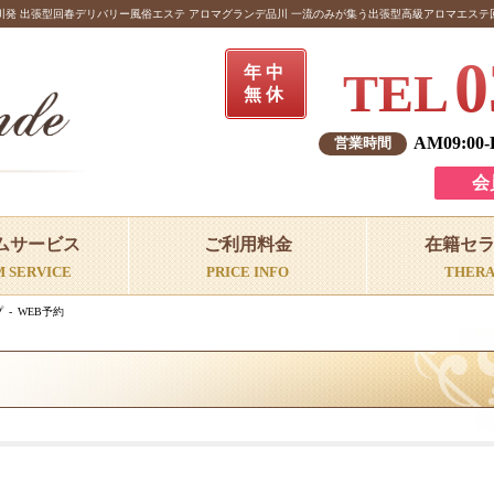
川発 出張型回春デリバリー風俗エステ アロマグランデ品川 一流のみが集う出張型高級アロマエステ
0
年中
TEL
無休
AM09:00
会
ムサービス
ご利用料金
在籍セ
M SERVICE
PRICE INFO
THERA
プ
WEB予約