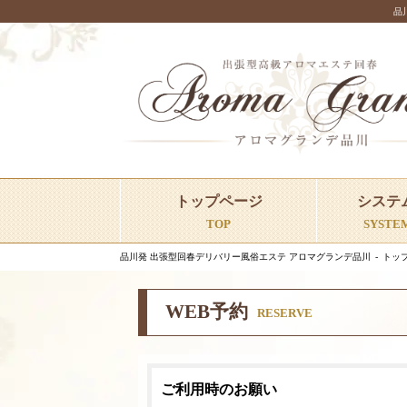
品
トップページ
システ
TOP
SYSTE
品川発 出張型回春デリバリー風俗エステ アロマグランデ品川
トッ
WEB予約
RESERVE
ご利用時のお願い