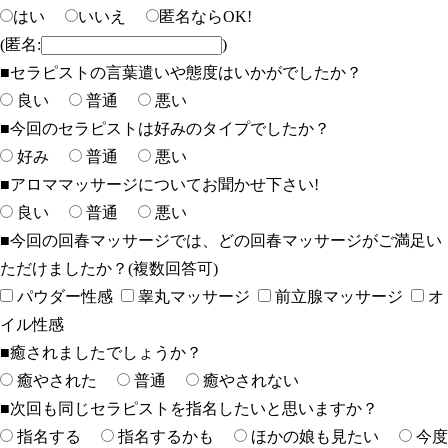
はい
いいえ
匿名ならOK!
(匿名:
)
■セラピストの言葉遣いや態度はいかがでしたか？
良い
普通
悪い
■今回のセラピストは好みのタイプでしたか？
好み
普通
悪い
■アロママッサージについてお聞かせ下さい!
良い
普通
悪い
■今回の回春マッサージでは、どの回春マッサージがご満足い
ただけましたか？(複数回答可)
パウダー性感
睾丸マッサージ
前立腺マッサージ
オ
イル性感
■癒されましたでしょうか？
癒やされた
普通
癒やされない
■次回も同じセラピストを指名したいと思いますか？
指名する
指名するかも
ほかの娘も見たい
今度